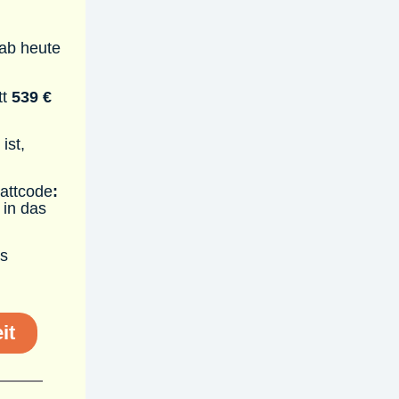
 ab heute
tt
539 €
ist,
attcode
:
in das
as
it