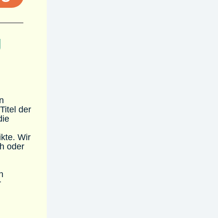
g
n
Titel der
die
kte. Wir
ch oder
n
r