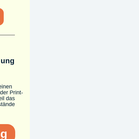
lung
einen
er Print-
il das
stände
ng