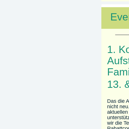
Eve
1. K
Aufs
Fami
13. 
Das die A
nicht neu
aktuellen
unterstüt
wir die 
Rabattcod