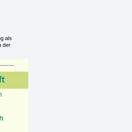
g als
 der
ft
n
 h