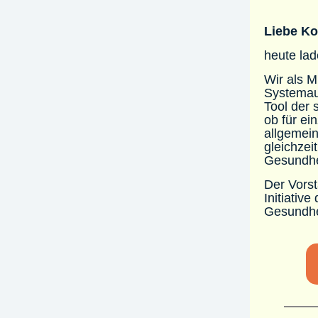
Liebe Ko
heute la
Wir als M
Systemauf
Tool der 
ob für ei
allgemein
gleichzeit
Gesundhei
Der Vorst
Initiativ
Gesundhe