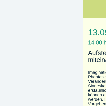
13.0
14:00 h
Aufste
mitein
Imaginati
Phantasie
Veränderu
Sinneskan
erstaunl
können a
werden. 
Vorgehens