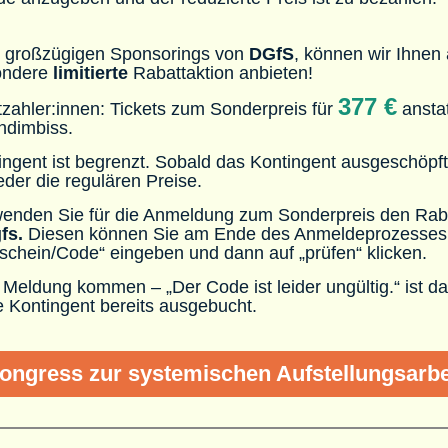
 großzügigen Sponsorings von
DGfS
, können wir Ihnen
ondere
limitierte
Rabattaktion anbieten!
377
€
tzahler:innen: Tickets zum Sonderpreis für
ansta
ndimbiss.
ngent ist begrenzt. Sobald das Kontingent ausgeschöpft 
eder die regulären Preise.
rwenden Sie für die Anmeldung zum Sonderpreis den Rab
fs.
Diesen können Sie am Ende des Anmeldeprozesses 
schein/Code“ eingeben und dann auf „prüfen“ klicken.
e Meldung kommen – „Der Code ist leider ungültig.“ ist d
 Kontingent bereits ausgebucht.
ongress zur systemischen Aufstellungsarbe