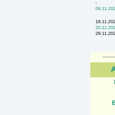
- G
06.11.20
Die O
18.11.202
20.11.20
29.11.202
unmitte
Aufst
A
B