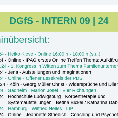
DGfS - INTERN 09 | 24
inübersicht:
4 - Heiko Kleve - Online 16:00 h - 18:00 h (s.u.)
4 - Online - IPAG erstes Online Treffen Thema: Aufklär
9.24 - 1. Kongress in Witten zum Thema Famiienuntern
4 - Jena - Aufstellungen und Imaginationen
4 - Online - Offener Lesekreis der PDS
24 - Köln - Georg Müller Christ - Widersprüche und Dil
4 - Gadheim - Marion Josef - Vier Richtungen
24 - Hochschule Ludwigsburg - Körpertherapie und
ufstellungen - Betina Bickel / Katharina Dab
4 - Hamburg - Wilfried Nelles - LIP
4 - Online - Jeannette Striebich - Coaching und Psycho