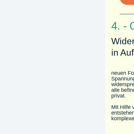
4. -
Wide
in Au
neuen
Fo
Spannung
widerspr
alle befi
privat.
Mit Hilfe
entstehe
komplexen