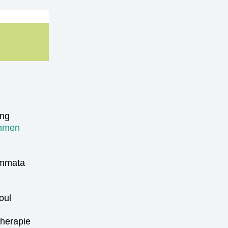
ung
ehmen
emmata
oul
therapie