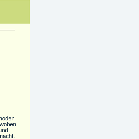
thoden
erwoben
 und
macht.