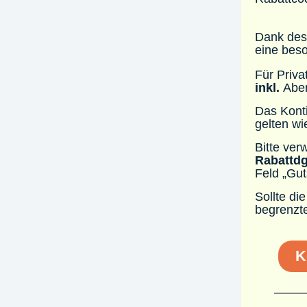
Dank des
eine bes
Für Priva
inkl.
Abe
Das Konti
gelten wi
Bitte ve
Rabattdg
Feld „Gut
Sollte di
begrenzte
K