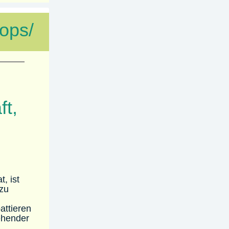
ops/
ft,
, ist
 zu
attieren
ehender