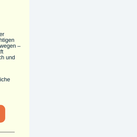
er
htigen
bewegen –
ft
ich und
iche